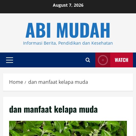
Skip
August 7, 2026
to
ABI MUDAH
content
Informasi Berita, Pendidikan dan Kesehatan
WATCH
Primary
Menu
Home
dan manfaat kelapa muda
dan manfaat kelapa muda