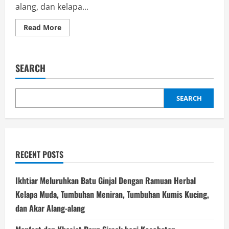
alang, dan kelapa...
Read
Read More
more
about
Obat
Herbal
Peluruh
SEARCH
Batu
Ginjal
Menggunakan
Tumbuhan
Kumis
SEARCH
Kucing,
Meniran,
Bonggol
Alang-
alang,
dan
Kelapa
RECENT POSTS
Muda
Ikhtiar Meluruhkan Batu Ginjal Dengan Ramuan Herbal
Kelapa Muda, Tumbuhan Meniran, Tumbuhan Kumis Kucing,
dan Akar Alang-alang