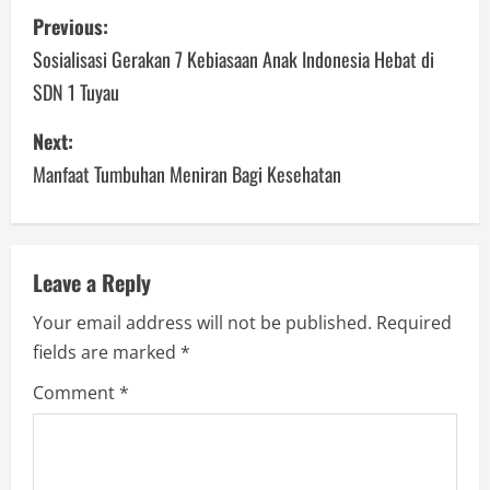
P
Previous:
o
Sosialisasi Gerakan 7 Kebiasaan Anak Indonesia Hebat di
SDN 1 Tuyau
s
Next:
t
Manfaat Tumbuhan Meniran Bagi Kesehatan
n
a
v
Leave a Reply
Your email address will not be published.
Required
i
fields are marked
*
g
Comment
*
a
t