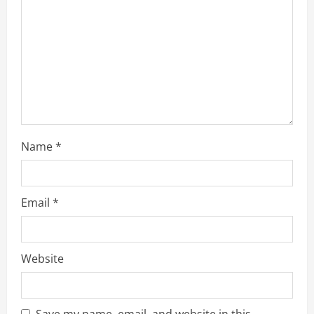
i
o
n
Name
*
Email
*
Website