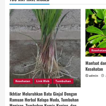
Kesehata
Manfaat dan
Kesehatan
admin
Kesehatan
Link Web
Tumbuhan
Ikhtiar Meluruhkan Batu Ginjal Dengan
Ramuan Herbal Kelapa Muda, Tumbuhan
Meniran, Tumbuhan Kumis Kucing, dan