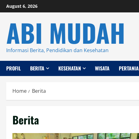
Skip
August 6, 2026
to
ABI MUDAH
content
Informasi Berita, Pendidikan dan Kesehatan
PROFIL
BERITA
KESEHATAN
WISATA
PERTANIA
Home
Berita
Berita