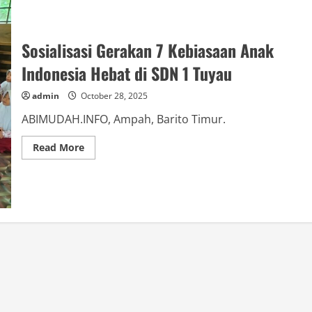
Sosialisasi Gerakan 7 Kebiasaan Anak
Indonesia Hebat di SDN 1 Tuyau
admin
October 28, 2025
ABIMUDAH.INFO, Ampah, Barito Timur.
Read
Read More
more
about
Sosialisasi
Gerakan
7
Kebiasaan
Anak
Indonesia
Hebat
di
SDN
1
Tuyau