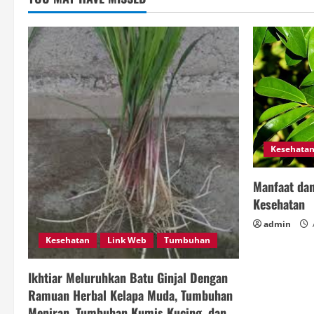
Kesehata
Manfaat dan
Kesehatan
admin
Kesehatan
Link Web
Tumbuhan
Ikhtiar Meluruhkan Batu Ginjal Dengan
Ramuan Herbal Kelapa Muda, Tumbuhan
Meniran, Tumbuhan Kumis Kucing, dan