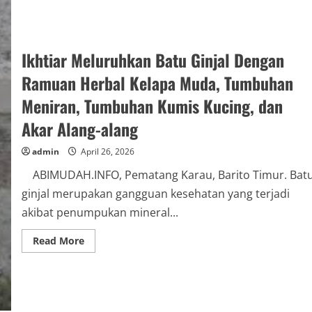
Ikhtiar Meluruhkan Batu Ginjal Dengan
Ramuan Herbal Kelapa Muda, Tumbuhan
Meniran, Tumbuhan Kumis Kucing, dan
Akar Alang-alang
admin
April 26, 2026
ABIMUDAH.INFO, Pematang Karau, Barito Timur. Bat
ginjal merupakan gangguan kesehatan yang terjadi
akibat penumpukan mineral...
Read
Read More
more
about
Ikhtiar
Meluruhkan
Batu
Ginjal
Dengan