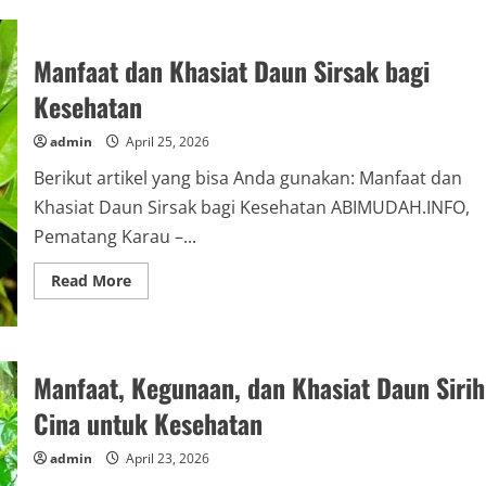
Ramuan
Herbal
Kelapa
Muda,
Manfaat dan Khasiat Daun Sirsak bagi
Tumbuhan
Meniran,
Kesehatan
Tumbuhan
Kumis
Kucing,
admin
April 25, 2026
dan
Akar
Alang-
Berikut artikel yang bisa Anda gunakan: Manfaat dan
alang
Khasiat Daun Sirsak bagi Kesehatan ABIMUDAH.INFO,
Pematang Karau –...
Read
Read More
more
about
Manfaat
dan
Khasiat
Daun
Manfaat, Kegunaan, dan Khasiat Daun Sirih
Sirsak
bagi
Cina untuk Kesehatan
Kesehatan
admin
April 23, 2026