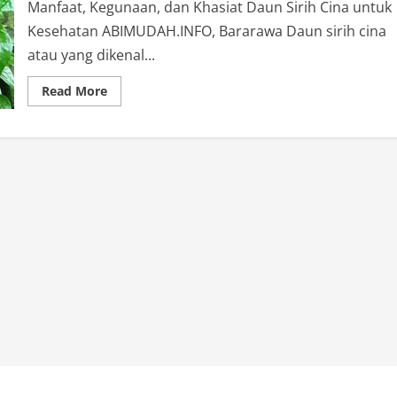
Manfaat, Kegunaan, dan Khasiat Daun Sirih Cina untuk
Kesehatan ABIMUDAH.INFO, Bararawa Daun sirih cina
atau yang dikenal...
Read
Read More
more
about
Manfaat,
Kegunaan,
dan
Khasiat
Daun
Sirih
Cina
untuk
Kesehatan