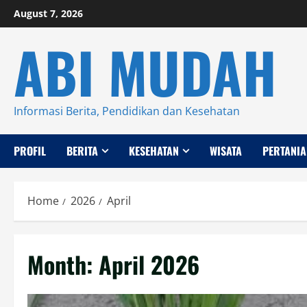
Skip
August 7, 2026
to
ABI MUDAH
content
Informasi Berita, Pendidikan dan Kesehatan
PROFIL
BERITA
KESEHATAN
WISATA
PERTANIA
Home
2026
April
Month:
April 2026